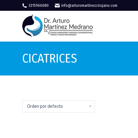
3315966080
info@arturomartinezcirujano.com
CICATRICES